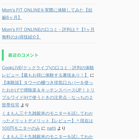
Mom's FIT ONLINEを実際に体験してみた【妊
娠6ヶ月】
Mom's FIT ONLINEの口コミ・評判は？【1ヶ月
無料のお得技紹介】
最近のコメント
CookLIVE(クックライブ)の口コミ・評判の体験
レビュー【最もお得に体験する裏技あり！】
に
【体験談】タワーの棚つき排気口カバーを使っ
たおかげで掃除楽＆キッチンスペースUP！トリ
プルワイドIHで使うときの注意点 - なっちの２
世帯住宅
より
くまもん三十九雑穀米のモニターを試してわか
ったメリットデメリット【レビュー】＊現在は
100円モニターのみ
に
natti
より
くまもん三十九雑穀米のモニターを試してわか