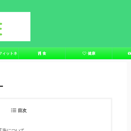
フィットネ
食
健康
ー
目次
広告について