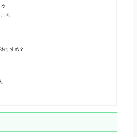
ころ
ところ
？
がおすすめ？
人