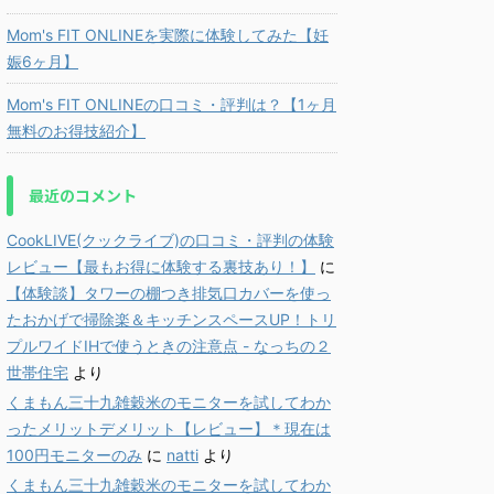
Mom's FIT ONLINEを実際に体験してみた【妊
娠6ヶ月】
Mom's FIT ONLINEの口コミ・評判は？【1ヶ月
無料のお得技紹介】
最近のコメント
CookLIVE(クックライブ)の口コミ・評判の体験
レビュー【最もお得に体験する裏技あり！】
に
【体験談】タワーの棚つき排気口カバーを使っ
たおかげで掃除楽＆キッチンスペースUP！トリ
プルワイドIHで使うときの注意点 - なっちの２
世帯住宅
より
くまもん三十九雑穀米のモニターを試してわか
ったメリットデメリット【レビュー】＊現在は
100円モニターのみ
に
natti
より
くまもん三十九雑穀米のモニターを試してわか