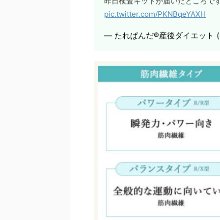
昨日検査キットが届いたところで
pic.twitter.com/PKNBqeYAXH
— たれぱんだ®︎産後ダイエット (@a